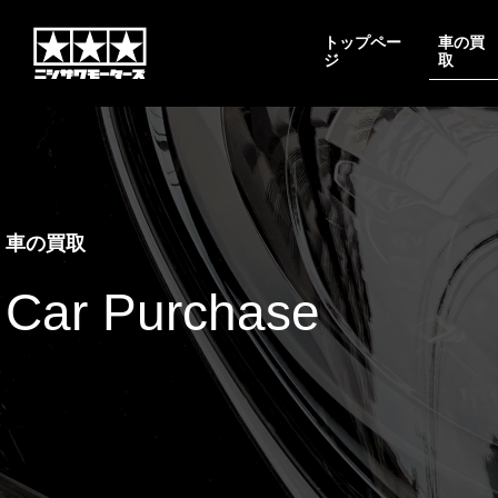
トップペー
車の買
ジ
取
車の買取
Car Purchase